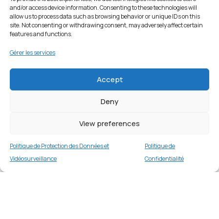
and/or access device information. Consenting to these technologies will
allow us to process data such as browsing behavior or unique IDs on this
site. Not consenting or withdrawing consent, may adversely affect certain
features and functions.
Gérer les services
Accept
Deny
View preferences
Politique de Protection des Données et
Politique de
Vidéosurveillance
Confidentialité
Étui INFILAND pour iPad (A16) 11e/10e
génération – Gris Sidéral
Merci
1 en stock