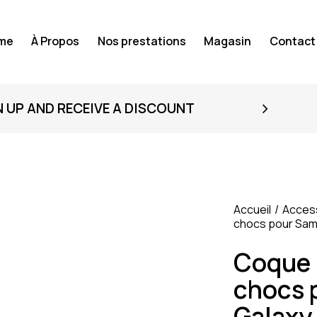
me
À Propos
Nos prestations
Magasin
Contact
N UP AND RECEIVE A DISCOUNT
Accueil
Acces
chocs pour Sams
Coque 
chocs 
Galaxy 