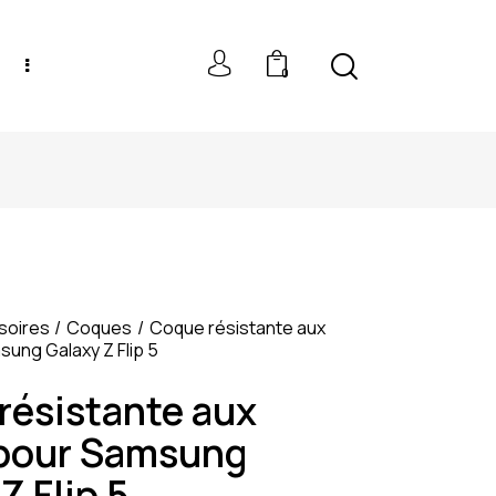
0
NEW MODELS: UP TO 60% OFF
soires
Coques
Coque résistante aux
ung Galaxy Z Flip 5
résistante aux
pour Samsung
Z Flip 5