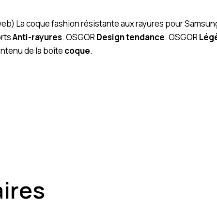
 (web) La coque fashion résistante aux rayures pour Samsun
orts
Anti-rayures
. OSGOR
Design tendance
. OSGOR
Lég
ntenu de la boîte
coque
.
aires