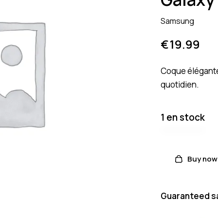
Samsung
€
19.99
Coque élégante
quotidien.
1 en stock
Buy now
Guaranteed s