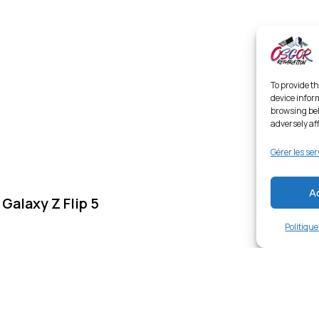
To provide th
device infor
browsing beh
adversely af
Gérer les ser
A
alaxy Z Flip 5
Politiqu