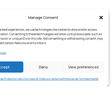
Manage Consent
e best experiences, we use technologies like cookies to store and/or access
mation. Consenting to these technologies will allow us to process data such as
avior or unique IDs on this site. Not consenting or withdrawing consent, may
fect certain features and functions.
vices
1 en stock
ccept
Deny
View preferences
€
19.99
Buy now
e de Protection des Données et Vidéosurveillance
Politique de Confidentialité