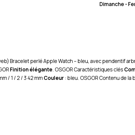
Dimanche - F
web) Bracelet perlé Apple Watch – bleu, avec pendentif arbr
SGOR
Finition élégante
. OSGOR Caractéristiques clés
Comp
 mm / 1 / 2 / 3 42 mm
Couleur
: bleu. OSGOR Contenu de la 