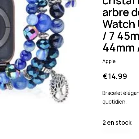
cristal
arbre d
Watch 
/ 7 45m
44mm /
Apple
€
14.99
Bracelet éléga
quotidien.
2 en stock