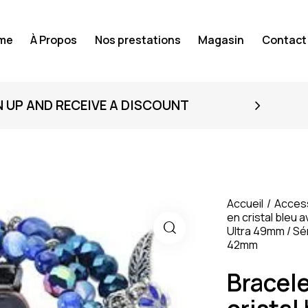
me
À Propos
Nos prestations
Magasin
Contact
N UP AND RECEIVE A DISCOUNT
Accueil
Acces
en cristal bleu 
Ultra 49mm / Séri
42mm
Bracel