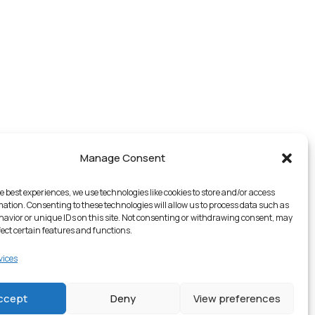
Manage Consent
e best experiences, we use technologies like cookies to store and/or access
mation. Consenting to these technologies will allow us to process data such as
avior or unique IDs on this site. Not consenting or withdrawing consent, may
fect certain features and functions.
vices
2 en stock
ccept
Deny
View preferences
ch
€
14.99