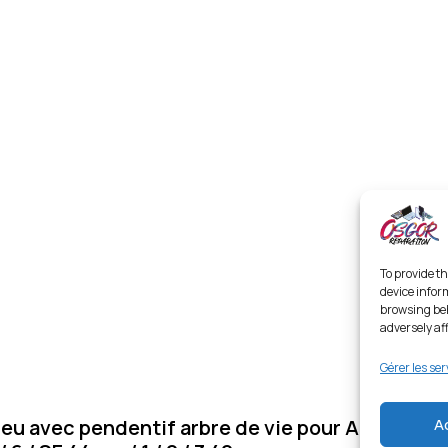
To provide th
device infor
browsing beh
adversely af
Gérer les ser
A
leu avec pendentif arbre de vie pour Apple Wat