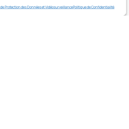
Buy now
e de Protection des Données et Vidéosurveillance
Politique de Confidentialité
rer en contact