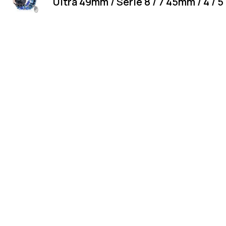
Ultra 49mm / Série 8 / 7 45mm / 4 / 5 
Merci
Magasin
Merci de votre visite et de votre
LUXEMBOURG
fidélité.
21 Rte de Luxembou
4761 Pétange
info@osgor.lu
+ 352 691 101 98