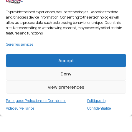
To provide the best experiences, we use technologies like cookies to store
and/or access device information. Consenting to these technologies will
allow us to process data such as browsing behavior or unique IDs on this
site. Not consenting or withdrawing consent, may adversely affect certain
features and functions.
Gérer les services
Accept
Deny
Coque TPU avec dragonne pour iPhone 11 Pro
Max 6,5 pouces – Rouge
View preferences
1 en stock
Politique de Protection des Données et
Politique de
€
12.99
Buy now
Vidéosurveillance
Confidentialité