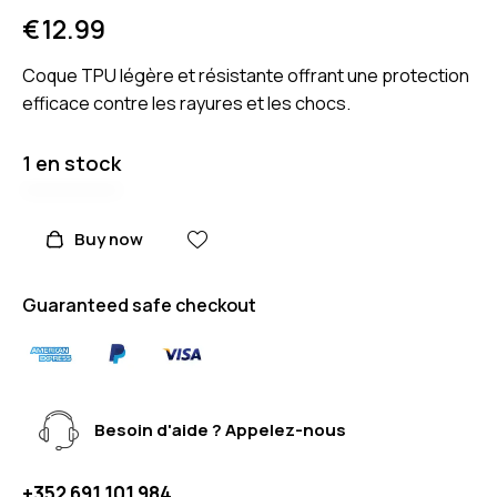
€
12.99
Coque TPU légère et résistante offrant une protection
efficace contre les rayures et les chocs.
1 en stock
Buy now
Guaranteed safe checkout
Besoin d'aide ? Appelez-nous
+352 691 101 984