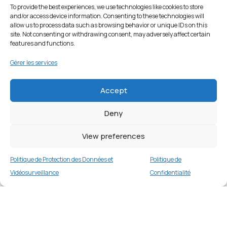
To provide the best experiences, we use technologies like cookies to store
and/or access device information. Consenting to these technologies will
allow us to process data such as browsing behavior or unique IDs on this
site. Not consenting or withdrawing consent, may adversely affect certain
features and functions.
Gérer les services
Accept
Deny
View preferences
Politique de Protection des Données et
Politique de
Vidéosurveillance
Confidentialité
Étui portefeuille en cuir PU pour iPhone 13 6,1
pouces – Gris
Merci
2 en stock