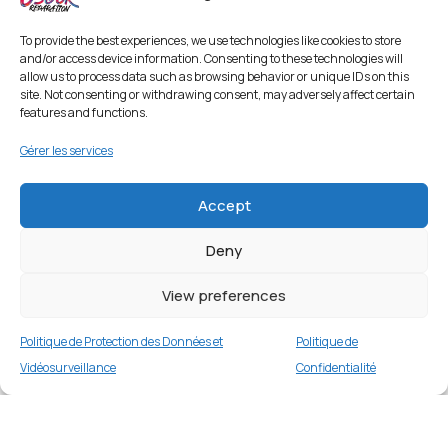
To provide the best experiences, we use technologies like cookies to store
and/or access device information. Consenting to these technologies will
allow us to process data such as browsing behavior or unique IDs on this
site. Not consenting or withdrawing consent, may adversely affect certain
features and functions.
Gérer les services
Accept
Deny
Coque TPU robuste pour iPhone 13 Pro Max
6,7 pouces – Bleu Foncé
View preferences
2 en stock
Politique de Protection des Données et
Politique de
€
16.99
Buy now
Vidéosurveillance
Confidentialité