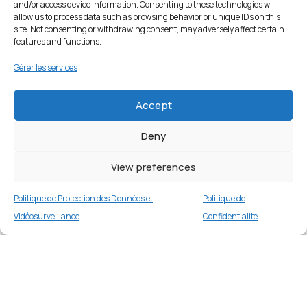
and/or access device information. Consenting to these technologies will
allow us to process data such as browsing behavior or unique IDs on this
site. Not consenting or withdrawing consent, may adversely affect certain
features and functions.
Gérer les services
Accept
Deny
View preferences
Politique de Protection des Données et
Politique de
Vidéosurveillance
Confidentialité
Coque TPU mat pour iPhone 14 Plus – Noir
Merci
1 en stock
€
9.99