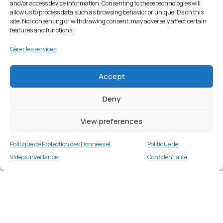
and/or access device information. Consenting to these technologies will
allow us to process data such as browsing behavior or unique IDs on this
site. Not consenting or withdrawing consent, may adversely affect certain
features and functions.
Gérer les services
Accept
Deny
View preferences
Politique de Protection des Données et
Politique de
Vidéosurveillance
Confidentialité
Étui portefeuille en cuir pour iPhone 14 Plus –
Marron
Merci
2 en stock
€
17.99