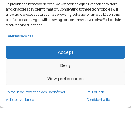
To provide the best experiences, we use technologies like cookies to store
and/or access device information. Consenting to these technologies will
allow us to process data such as browsing behavior or unique IDs on this
site. Not consenting or withdrawing consent, may adversely affect certain
features and functions.
Gérer les services
Accept
Deny
View preferences
Politique de Protection des Données et
Politique de
Vidéosurveillance
Confidentialité
Coque TPU mat pour iPhone 14 Pro 6,1
pouces – Rose
Merci
1 en stock