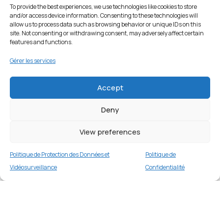
To provide the best experiences, we use technologies like cookies to store
and/or access device information. Consenting to these technologies will
allow us to process data such as browsing behavior or unique IDs on this
site. Not consenting or withdrawing consent, may adversely affect certain
features and functions.
Gérer les services
Accept
Deny
View preferences
Politique de Protection des Données et
Politique de
Vidéosurveillance
Confidentialité
Coque dégradé pour iPhone 14 Pro 6,1
pouces – Rose/Or
Merci
1 en stock