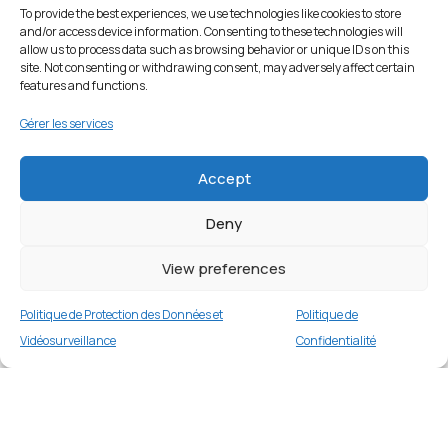
To provide the best experiences, we use technologies like cookies to store
and/or access device information. Consenting to these technologies will
allow us to process data such as browsing behavior or unique IDs on this
site. Not consenting or withdrawing consent, may adversely affect certain
features and functions.
Gérer les services
Accept
Deny
View preferences
Politique de Protection des Données et
Politique de
Vidéosurveillance
Confidentialité
Coque PC transparente pour iPhone 14 Pro
6,1 pouces
Merci
9 en stock