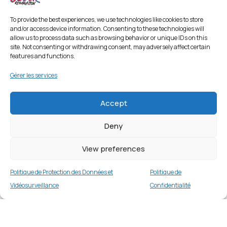
To provide the best experiences, we use technologies like cookies to store
and/or access device information. Consenting to these technologies will
allow us to process data such as browsing behavior or unique IDs on this
site. Not consenting or withdrawing consent, may adversely affect certain
features and functions.
Gérer les services
Accept
Deny
View preferences
Politique de Protection des Données et
Politique de
Vidéosurveillance
Confidentialité
Coque électroplaquée pour iPhone 14 Pro
Max – Violet Foncé