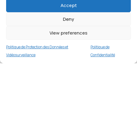
Accept
Deny
View preferences
Politique de Protection des Données et
Politique de
Vidéosurveillance
Confidentialité
Coque TPU mat pour iPhone 15 Pro – Café
Merci
2 en stock
€
9.99
Merci de votre visite et de votre fidélité.
Buy now