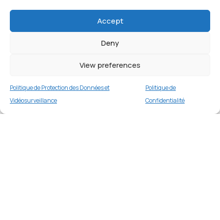
Accept
Deny
View preferences
Politique de Protection des Données et
Politique de
Vidéosurveillance
Confidentialité
Coque TPU mat pour iPhone 15 Pro Max –
Blanc
Merci
2 en stock
€
9.99
Merci de votre visite et de votre fidélité.
Buy now