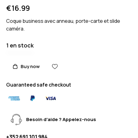
€
16.99
Coque business avec anneau, porte-carte et slide
caméra.
1 en stock
Buy now
Guaranteed safe checkout
Besoin d'aide ? Appelez-nous
+352 691 101 984