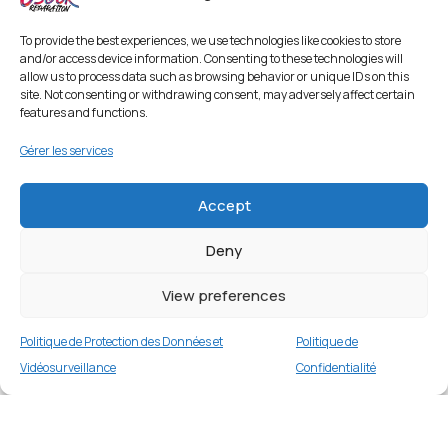
To provide the best experiences, we use technologies like cookies to store
and/or access device information. Consenting to these technologies will
allow us to process data such as browsing behavior or unique IDs on this
site. Not consenting or withdrawing consent, may adversely affect certain
features and functions.
Gérer les services
Accept
Deny
Coque avec support annulaire pour Samsung
Galaxy A13 5G/A04s – Rouge
View preferences
1 en stock
Politique de Protection des Données et
Politique de
€
16.99
Buy now
Vidéosurveillance
Confidentialité