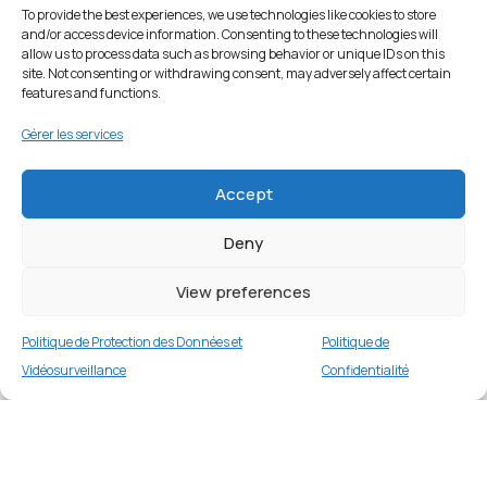
To provide the best experiences, we use technologies like cookies to store
and/or access device information. Consenting to these technologies will
allow us to process data such as browsing behavior or unique IDs on this
site. Not consenting or withdrawing consent, may adversely affect certain
features and functions.
Gérer les services
Accept
Deny
View preferences
Politique de Protection des Données et
Politique de
Vidéosurveillance
Confidentialité
Étui portefeuille en cuir pour Samsung Galaxy
A33 5G – Jaune
Merci
1 en stock