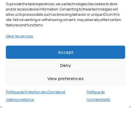
To provide the best experiences, we use technologies like cookies to store
and/or access device information. Consenting to these technologies will
allow us to process data such as browsing behavior or unique IDs on this
site. Not consenting or withdrawing consent, may adversely affect certain
features and functions.
Gérer les services
Accept
Deny
Étui portefeuille en cuir pour Samsung Galaxy
A73 5G – Noir
View preferences
3 en stock
Politique de Protection des Données et
Politique de
€
16.99
Buy now
Vidéosurveillance
Confidentialité
Merci