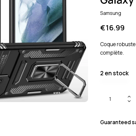
Samsung
€
16.99
Coque robuste 
complète.
2 en stock
Guaranteed s