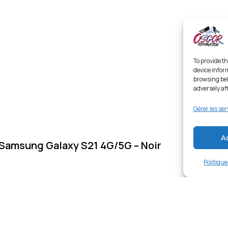
To provide th
device infor
browsing beh
adversely af
Gérer les ser
A
 Samsung Galaxy S21 4G/5G – Noir
Politiqu