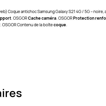
 (web) Coque antichoc Samsung Galaxy S21 4G / 5G – noire
upport
. OSGOR
Cache caméra
. OSGOR
Protection renf
ir. OSGOR Contenu de la boîte
coque
.
aires