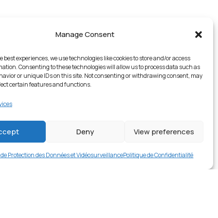
Manage Consent
e best experiences, we use technologies like cookies to store and/or access
mation. Consenting to these technologies will allow us to process data such as
avior or unique IDs on this site. Not consenting or withdrawing consent, may
fect certain features and functions.
vices
2 en stock
ccept
Deny
View preferences
€
16.99
Buy now
e de Protection des Données et Vidéosurveillance
Politique de Confidentialité