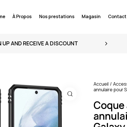
me
À Propos
Nos prestations
Magasin
Contact
N UP AND RECEIVE A DISCOUNT
Accueil
Acces
annulaire pour 
Coque 
annula
Galaxy