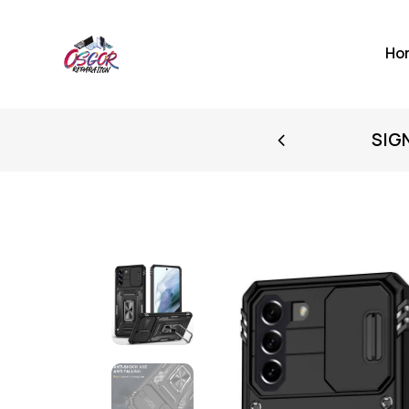
Ho
FIRST PURCHASE
SIG