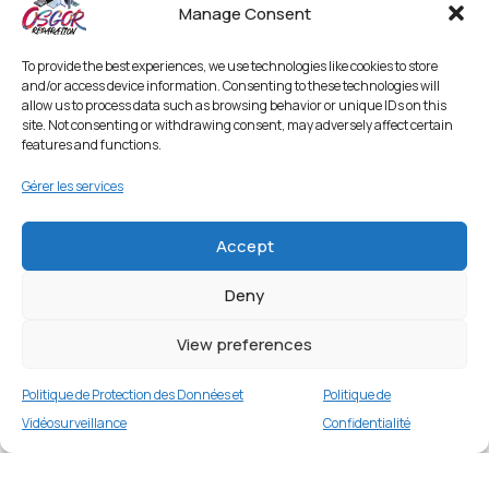
Manage Consent
To provide the best experiences, we use technologies like cookies to store
and/or access device information. Consenting to these technologies will
allow us to process data such as browsing behavior or unique IDs on this
site. Not consenting or withdrawing consent, may adversely affect certain
features and functions.
Gérer les services
Accept
Deny
View preferences
Politique de Protection des Données et
Politique de
Vidéosurveillance
Confidentialité
Coque dégradé transparent pour Samsung