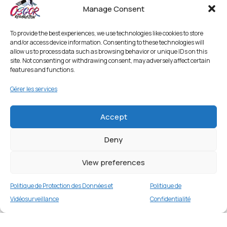
Manage Consent
To provide the best experiences, we use technologies like cookies to store
and/or access device information. Consenting to these technologies will
allow us to process data such as browsing behavior or unique IDs on this
site. Not consenting or withdrawing consent, may adversely affect certain
features and functions.
Gérer les services
Accept
Deny
View preferences
Politique de Protection des Données et
Politique de
Vidéosurveillance
Confidentialité
Étui portefeuille en cuir pour Samsung Galaxy