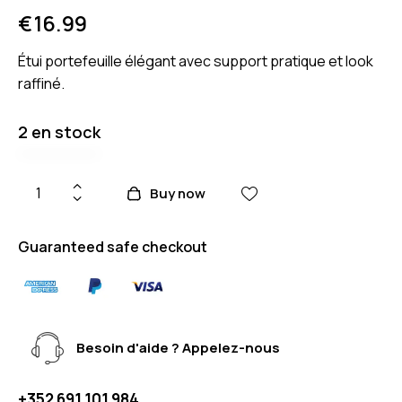
€
16.99
Étui portefeuille élégant avec support pratique et look
raffiné.
2 en stock
Buy now
Guaranteed safe checkout
Besoin d'aide ? Appelez-nous
+352 691 101 984