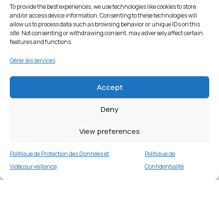
To provide the best experiences, we use technologies like cookies to store
and/or access device information. Consenting to these technologies will
allow us to process data such as browsing behavior or unique IDs on this
site. Not consenting or withdrawing consent, may adversely affect certain
features and functions.
Gérer les services
Accept
Deny
View preferences
Politique de Protection des Données et
Politique de
Vidéosurveillance
Confidentialité
Étui portefeuille en cuir pour Samsung Galaxy
S9 G960 – Noir
Merci
3 en stock