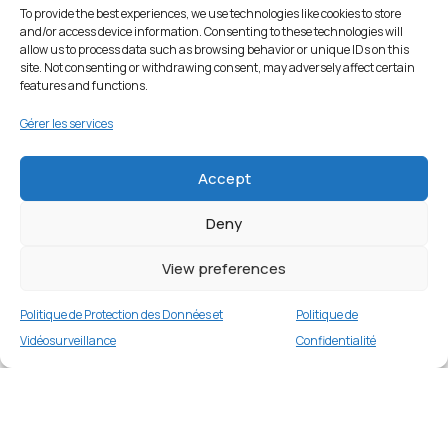
To provide the best experiences, we use technologies like cookies to store
and/or access device information. Consenting to these technologies will
allow us to process data such as browsing behavior or unique IDs on this
site. Not consenting or withdrawing consent, may adversely affect certain
features and functions.
Gérer les services
Accept
Deny
View preferences
Politique de Protection des Données et
Politique de
Vidéosurveillance
Confidentialité
Étui en cuir pour Samsung Galaxy Tab S8 Ultra
– Bleu
Merci
1 en stock