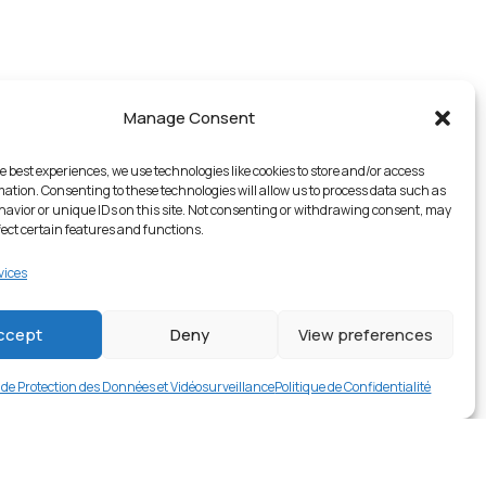
Manage Consent
e best experiences, we use technologies like cookies to store and/or access
mation. Consenting to these technologies will allow us to process data such as
avior or unique IDs on this site. Not consenting or withdrawing consent, may
fect certain features and functions.
vices
1 en stock
ccept
Deny
View preferences
€
24.99
Buy now
e de Protection des Données et Vidéosurveillance
Politique de Confidentialité