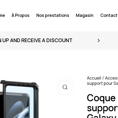
me
À Propos
Nos prestations
Magasin
Contact
N UP AND RECEIVE A DISCOUNT
Accueil
Acces
support pour S
Coque 
suppor
Galaxy