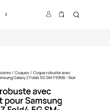
0
NEW MODELS: UP TO 60% OFF
soires
Coques
Coque robuste avec
amsung Galaxy Z Fold4 5G SM-F936B – Noir
robuste avec
t pour Samsung
 Z Fold4 5G SM-