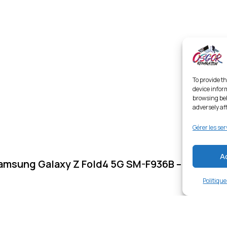
To provide th
device infor
browsing beh
adversely af
Gérer les ser
A
amsung Galaxy Z Fold4 5G SM-F936B – Noir
Politiqu