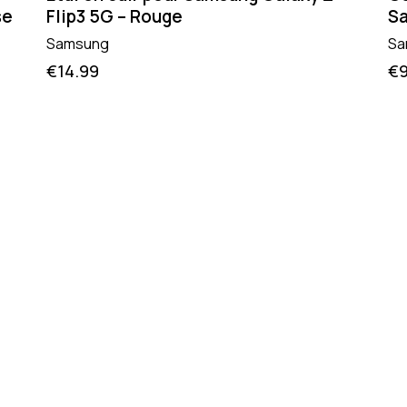
se
Flip3 5G – Rouge
Sa
Samsung
Sa
€
14.99
€