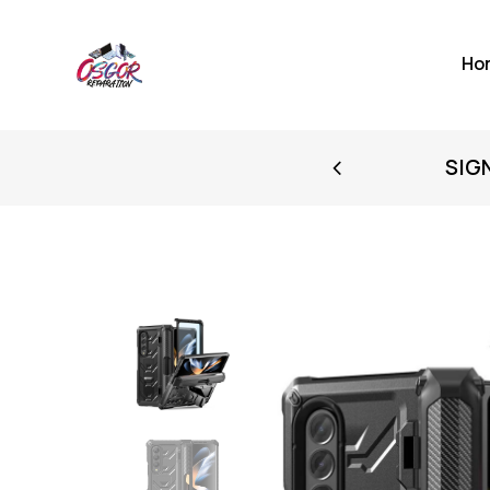
Ho
FIRST PURCHASE
SIG