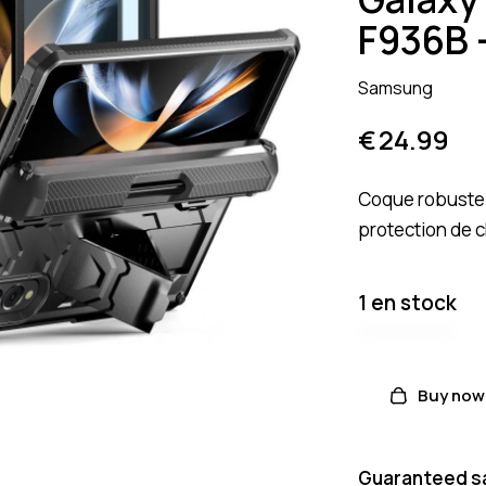
F936B 
Samsung
€
24.99
Coque robuste 
protection de c
1 en stock
Buy now
Guaranteed s