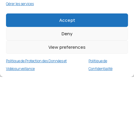
Gérer les services
Accept
Deny
View preferences
Politique de Protection des Données et
Politique de
Vidéosurveillance
Confidentialité
Housse de protection IP011 noire pour Apple
iPhone 15
Merci
1 en stock
€
16.99
Merci de votre visite et de votre fidélité.
Buy now