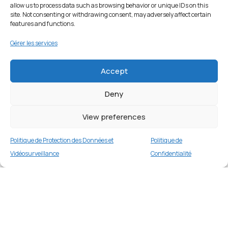
allow us to process data such as browsing behavior or unique IDs on this
site. Not consenting or withdrawing consent, may adversely affect certain
features and functions.
Gérer les services
Accept
Deny
View preferences
Politique de Protection des Données et
Politique de
Vidéosurveillance
Confidentialité
Housse de protection IP011 PROTECT pour
Apple iPhone 15 – Bleu Marine
Merci
1 en stock
€
16.99
Merci de votre visite et de votre fidélité.