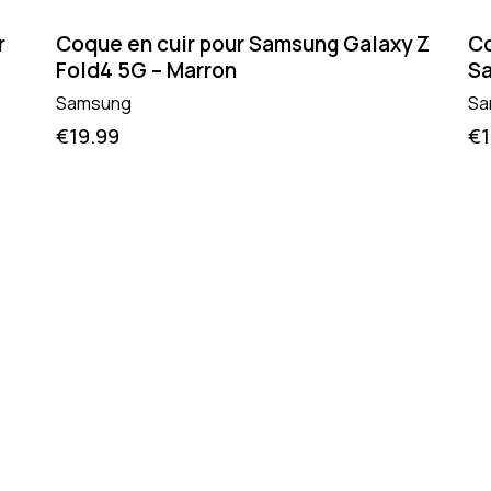
r
Coque en cuir pour Samsung Galaxy Z
Co
Fold4 5G – Marron
Sa
Samsung
Sa
€
19.99
€