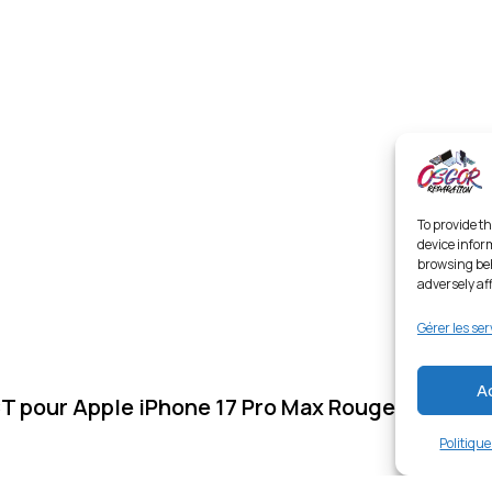
To provide th
device infor
browsing beh
adversely af
Gérer les ser
A
T pour Apple iPhone 17 Pro Max Rouge
Politiqu