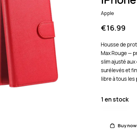
Apple
€
16.99
Housse de prot
Max Rouge — pr
slim ajusté aux
surélevés et fi
libre à tous les
1 en stock
Buy now