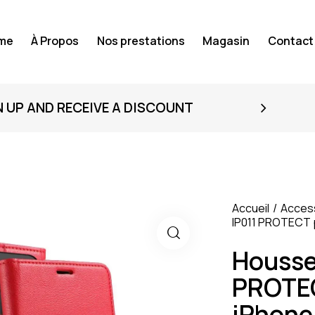
me
À Propos
Nos prestations
Magasin
Contact
N UP AND RECEIVE A DISCOUNT
Accueil
Acces
IP011 PROTECT 
Housse
PROTEC
iPhone