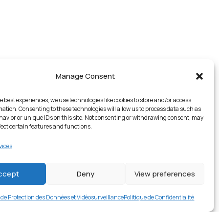
Manage Consent
e best experiences, we use technologies like cookies to store and/or access
mation. Consenting to these technologies will allow us to process data such as
avior or unique IDs on this site. Not consenting or withdrawing consent, may
fect certain features and functions.
vices
1 en stock
ccept
Deny
View preferences
€
16.99
Buy now
e de Protection des Données et Vidéosurveillance
Politique de Confidentialité