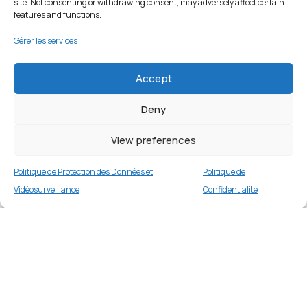
site. Not consenting or withdrawing consent, may adversely affect certain
features and functions.
Gérer les services
Accept
Deny
View preferences
Politique de Protection des Données et
Politique de
Vidéosurveillance
Confidentialité
Housse de protection Skin Pro Dux Ducis
pour Samsung Galaxy A55 5G A556 – Noir
Merci
1 en stock
€
16.99
Merci de votre visite et de votre fidélité.
Buy now