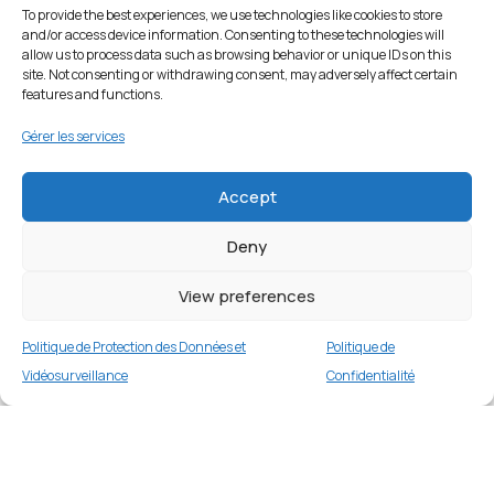
To provide the best experiences, we use technologies like cookies to store
and/or access device information. Consenting to these technologies will
allow us to process data such as browsing behavior or unique IDs on this
site. Not consenting or withdrawing consent, may adversely affect certain
features and functions.
Gérer les services
Accept
Deny
View preferences
Politique de Protection des Données et
Politique de
Vidéosurveillance
Confidentialité
Coque antichoc pour iPhone 13 Pro 6,1
pouces – Vert
Merci
2 en stock