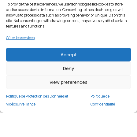
To provide the best experiences, we use technologies like cookies to store
and/or access device information. Consenting to these technologies will
allow us to process data such as browsing behavior or unique IDs on this
site. Not consenting or withdrawing consent, may adversely affect certain
features and functions.
Gérer les services
Accept
Deny
Coque TPU pour iPhone 14 Plus 6,7 pouces –
Bleu Bébé
View preferences
2 en stock
Politique de Protection des Données et
Politique de
€
16.99
Buy now
Vidéosurveillance
Confidentialité
Merci