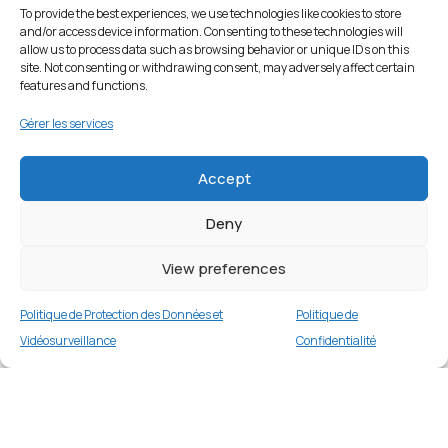
To provide the best experiences, we use technologies like cookies to store
and/or access device information. Consenting to these technologies will
allow us to process data such as browsing behavior or unique IDs on this
site. Not consenting or withdrawing consent, may adversely affect certain
features and functions.
Gérer les services
Accept
Deny
View preferences
Politique de Protection des Données et
Politique de
Vidéosurveillance
Confidentialité
Coque TPU pour iPhone 14 Plus 6,7 pouces –
Bordeaux
Merci
2 en stock