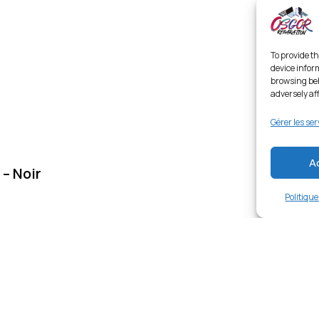
To provide th
device infor
browsing beh
adversely af
Gérer les ser
A
– Noir
Politiqu
Links
Ent