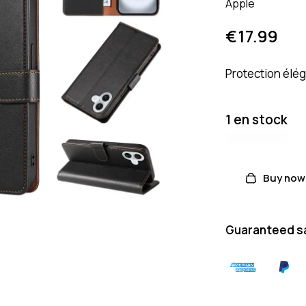
Apple
€
17.99
Protection élég
1 en stock
Buy now
Guaranteed s