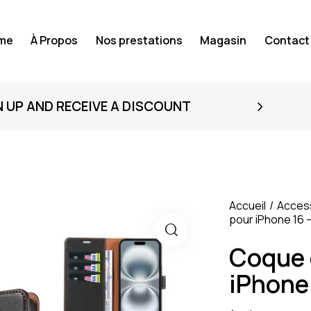
me
À Propos
Nos prestations
Magasin
Contact
N UP AND RECEIVE A DISCOUNT
Accueil
Acces
pour iPhone 16 –
Coque 
iPhone 