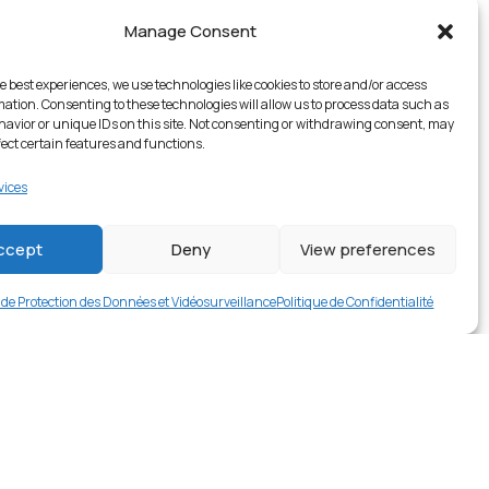
Manage Consent
e best experiences, we use technologies like cookies to store and/or access
mation. Consenting to these technologies will allow us to process data such as
avior or unique IDs on this site. Not consenting or withdrawing consent, may
fect certain features and functions.
vices
1 en stock
ccept
Deny
View preferences
€
17.99
Buy now
e de Protection des Données et Vidéosurveillance
Politique de Confidentialité
rer en contact