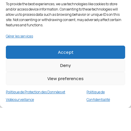
To provide the best experiences, we use technologies like cookies to store
and/or access device information. Consenting to these technologies will
allow us to process data such as browsing behavior or unique IDs on this
site. Not consenting or withdrawing consent, may adversely affect certain
features and functions.
Gérer les services
Accept
Deny
View preferences
Politique de Protection des Données et
Politique de
Vidéosurveillance
Confidentialité
Coque de protection pour iPhone 17 Air –
Violet Foncé
Merci
1 en stock