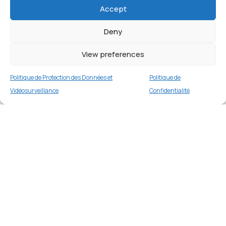
Accept
Deny
View preferences
Politique de Protection des Données et
Politique de
Vidéosurveillance
Confidentialité
Coque de protection pour iPhone 17 Pro –
Rouge
Merci
1 en stock
€
16.99
Merci de votre visite et de votre fidélité.
Buy now