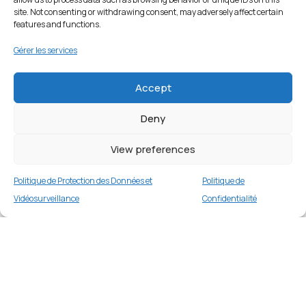
site. Not consenting or withdrawing consent, may adversely affect certain
features and functions.
Gérer les services
Accept
Deny
View preferences
Politique de Protection des Données et
Politique de
Vidéosurveillance
Confidentialité
Coque de protection pour iPhone 17 – Bleu
Clair
Merci
2 en stock
€
16.99
Merci de votre visite et de votre fidélité.
Buy now