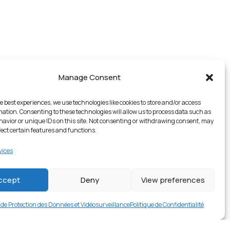
Manage Consent
e best experiences, we use technologies like cookies to store and/or access
mation. Consenting to these technologies will allow us to process data such as
avior or unique IDs on this site. Not consenting or withdrawing consent, may
fect certain features and functions.
vices
1 en stock
ccept
Deny
View preferences
€
399.00
Buy now
e de Protection des Données et Vidéosurveillance
Politique de Confidentialité