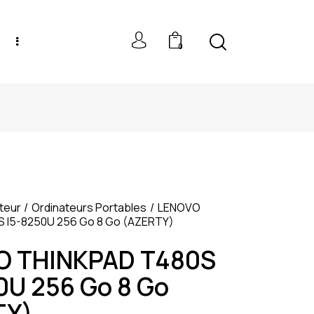
0
NEW MODELS: UP TO 60% OFF
teur
Ordinateurs Portables
LENOVO
 I5-8250U 256 Go 8 Go (AZERTY)
O THINKPAD T480S
0U 256 Go 8 Go
TY)