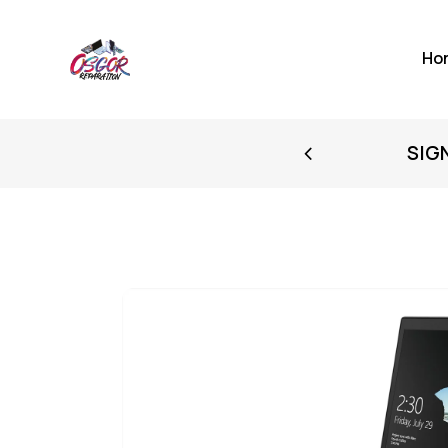
Ho
FIRST PURCHASE
SIG