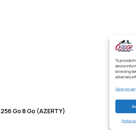
To provide th
device infor
browsing beh
adversely af
Gérer les ser
A
256 Go 8 Go (AZERTY)
Politiqu