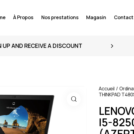
me
À Propos
Nos prestations
Magasin
Contact
N UP AND RECEIVE A DISCOUNT
Accueil
Ordina
THINKPAD T480S
LENOV
I5-825
(AZER