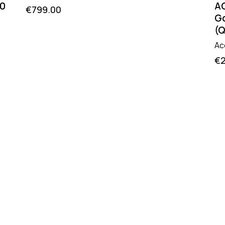
20
AC
€
799.00
Go
(
Ac
€