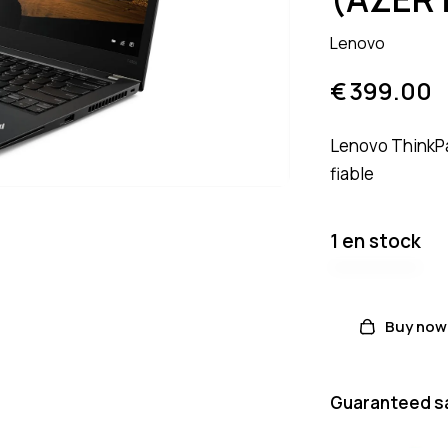
Lenovo
€
399.00
Lenovo ThinkPa
fiable
1 en stock
Buy now
Guaranteed s