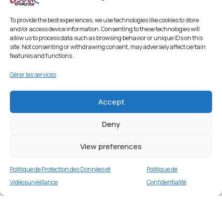
To provide the best experiences, we use technologies like cookies to store
and/or access device information. Consenting to these technologies will
allow us to process data such as browsing behavior or unique IDs on this
site. Not consenting or withdrawing consent, may adversely affect certain
features and functions.
Gérer les services
Accept
Deny
Coque TPU mat pour Samsung Galaxy A32
5G/M32 5G – Bleu Bébé
View preferences
1 en stock
Politique de Protection des Données et
Politique de
€
9.99
Buy now
Vidéosurveillance
Confidentialité