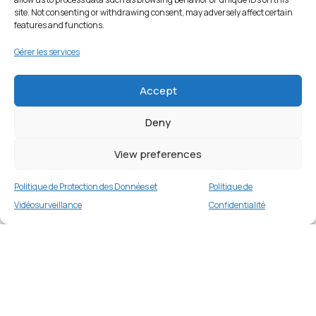
site. Not consenting or withdrawing consent, may adversely affect certain
features and functions.
Gérer les services
Accept
Deny
View preferences
Politique de Protection des Données et
Politique de
Vidéosurveillance
Confidentialité
Coque TPU mat pour Samsung Galaxy A32
5G/M32 5G – Vert
Merci
1 en stock
€
9.99
Merci de votre visite et de votre fidélité.
Buy now