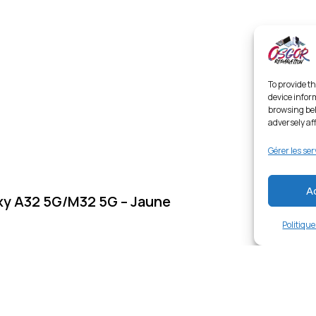
To provide th
device infor
browsing beh
adversely af
Gérer les ser
A
y A32 5G/M32 5G – Jaune
Politiqu