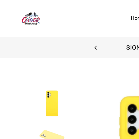
Ho
FIRST PURCHASE
SIG