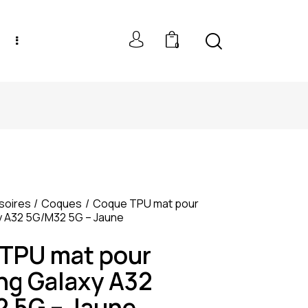
0
NEW MODELS: UP TO 60% OFF
soires
Coques
Coque TPU mat pour
 A32 5G/M32 5G – Jaune
TPU mat pour
g Galaxy A32
 5G – Jaune