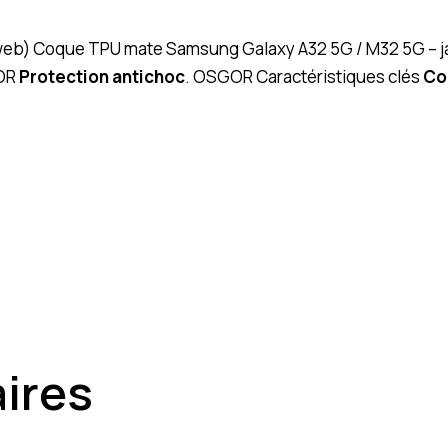
” (web) Coque TPU mate Samsung Galaxy A32 5G / M32 5G – j
OR
Protection antichoc
. OSGOR Caractéristiques clés
Co
aires