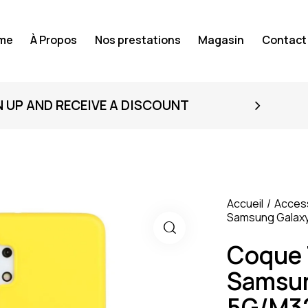
me
À Propos
Nos prestations
Magasin
Contact
N UP AND RECEIVE A DISCOUNT
Accueil
Acces
Samsung Galaxy
Coque 
Samsun
5G/M32