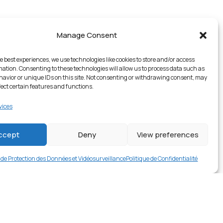
Manage Consent
e best experiences, we use technologies like cookies to store and/or access
mation. Consenting to these technologies will allow us to process data such as
avior or unique IDs on this site. Not consenting or withdrawing consent, may
fect certain features and functions.
vices
1 en stock
ccept
Deny
View preferences
€
9.99
Buy now
e de Protection des Données et Vidéosurveillance
Politique de Confidentialité