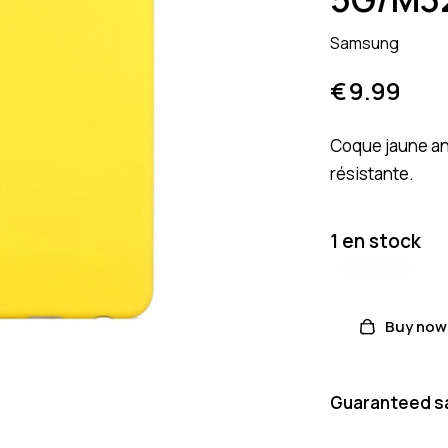
Samsung
€
9.99
Coque jaune an
résistante.
1 en stock
Buy now
Guaranteed s