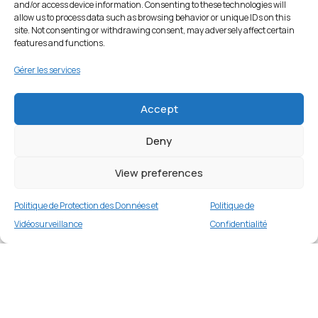
and/or access device information. Consenting to these technologies will
allow us to process data such as browsing behavior or unique IDs on this
site. Not consenting or withdrawing consent, may adversely affect certain
features and functions.
Gérer les services
Accept
Deny
View preferences
Politique de Protection des Données et
Politique de
Vidéosurveillance
Confidentialité
Coque TPU mate pour Samsung Galaxy A72
5G/4G – Rouge
Merci
1 en stock
€
9.99