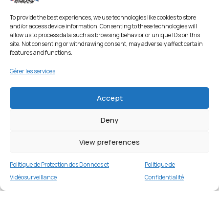
To provide the best experiences, we use technologies like cookies to store
and/or access device information. Consenting to these technologies will
allow us to process data such as browsing behavior or unique IDs on this
site. Not consenting or withdrawing consent, may adversely affect certain
features and functions.
Gérer les services
Accept
Deny
Adhésif décoratif multicolore mat pour
iPhone 13 Pro Max 6,7 pouces – Jaune
View preferences
5 en stock
Politique de Protection des Données et
Politique de
€
9.99
Buy now
Vidéosurveillance
Confidentialité