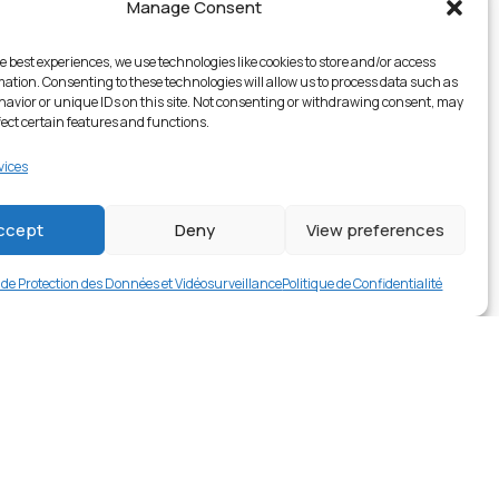
Manage Consent
e best experiences, we use technologies like cookies to store and/or access
mation. Consenting to these technologies will allow us to process data such as
avior or unique IDs on this site. Not consenting or withdrawing consent, may
fect certain features and functions.
vices
1 en stock
ccept
Deny
View preferences
€
249.00
Buy now
e de Protection des Données et Vidéosurveillance
Politique de Confidentialité
rer en contact