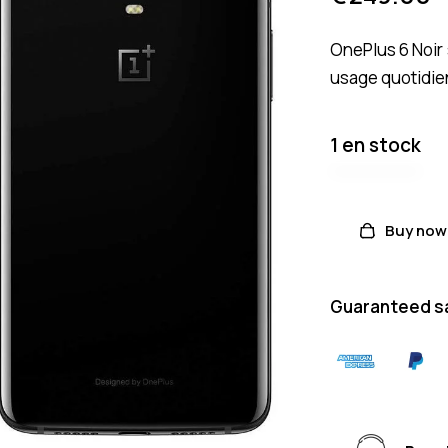
OnePlus 6 Noir 
usage quotidie
1 en stock
Buy now
Guaranteed s