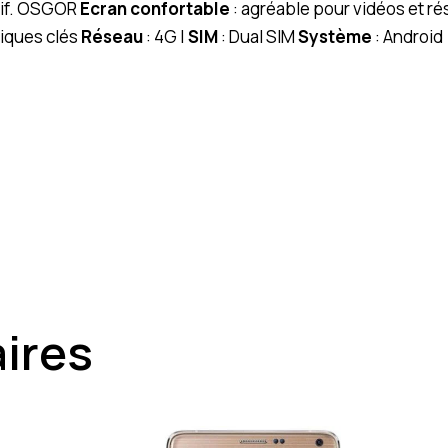
tif. OSGOR
Écran confortable
: agréable pour vidéos et 
iques clés
Réseau
: 4G |
SIM
: Dual SIM
Système
: Android
aires