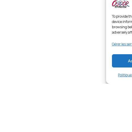
To provide th
device infor
browsing beh
adversely af
Gérer les ser
A
Politiqu
Links
Ent
Home