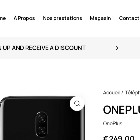
me
À Propos
Nos prestations
Magasin
Contact
N UP AND RECEIVE A DISCOUNT
Accueil
Télép
ONEPLU
OnePlus
€
249.00