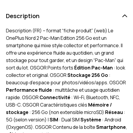
Description
Description (FR) – format “fiche produit” (web) Le
OnePlus Nord 2 Pac-Man Edition 256 Go est un
smartphone qui mixe style collector et performance. Il
offre une expérience fluide au quotidien, un grand
stockage pour tout garder, et un design “Pac-Man” qui
sort du lot. OSGOR Points forts
Édition Pac-Man
: look
collector et original. OSGOR
Stockage 256 Go
:
beaucoup d’espace pour photos/vidéos/apps. OSGOR
Performance fluide
: multitâche et usage quotidien
rapide. OSGOR
Connectivité
: Wi-Fi, Bluetooth, NFC,
USB-C. OSGOR Caractéristiques clés
Mémoire /
stockage
: 256 Go (non extensible microSD)
Réseau
:
5G (selon version) |
SIM
: Dual SIM
Système
: Android
(OxygenOS). OSGOR Contenu de la boîte
Smartphone
,