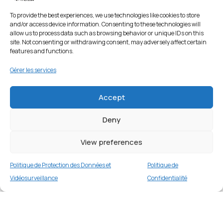
To provide the best experiences, we use technologies like cookies to store
and/or access device information. Consenting to these technologies will
allow us to process data such as browsing behavior or unique IDs on this
site. Not consenting or withdrawing consent, may adversely affect certain
features and functions.
Gérer les services
Accept
Deny
View preferences
Politique de Protection des Données et
Politique de
Vidéosurveillance
Confidentialité
ONEPLUS NORD 2 PACMAN ÉDITION 256 Go