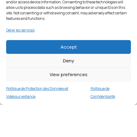
and/or access device information. Consenting to these technologies will
allow us to process data such as browsing behavior or unique IDs on this
site. Not consenting or withdrawing consent, may adversely affect certain
features and functions.
Gérer les services
Accept
Deny
View preferences
Politique de Protection des Données et
Politique de
Vidéosurveillance
Confidentialité
Coque PC ultra-mince pour iPhone 12 mini –
Blanc
Merci
1 en stock
€
9.99