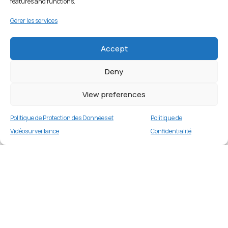
features and functions.
Gérer les services
Accept
Deny
View preferences
Politique de Protection des Données et
Politique de
Vidéosurveillance
Confidentialité
Samsung Galaxy S21 5G 256 Go Phantom Noir
Merci
1 en stock
€
349.00
Merci de votre visite et de votre fidélité.
Buy now