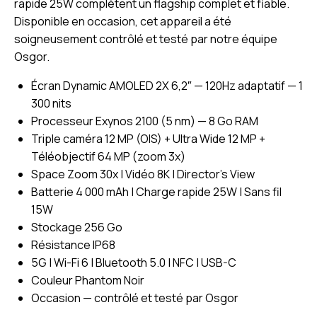
rapide 25W complètent un flagship complet et fiable.
Disponible en occasion, cet appareil a été
soigneusement contrôlé et testé par notre équipe
Osgor.
Écran Dynamic AMOLED 2X 6,2″ — 120Hz adaptatif — 1
300 nits
Processeur Exynos 2100 (5 nm) — 8 Go RAM
Triple caméra 12 MP (OIS) + Ultra Wide 12 MP +
Téléobjectif 64 MP (zoom 3x)
Space Zoom 30x | Vidéo 8K | Director’s View
Batterie 4 000 mAh | Charge rapide 25W | Sans fil
15W
Stockage 256 Go
Résistance IP68
5G | Wi-Fi 6 | Bluetooth 5.0 | NFC | USB-C
Couleur Phantom Noir
Occasion — contrôlé et testé par Osgor