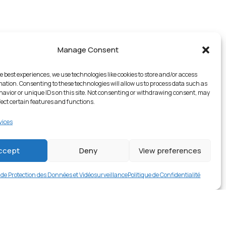
Manage Consent
e best experiences, we use technologies like cookies to store and/or access
mation. Consenting to these technologies will allow us to process data such as
avior or unique IDs on this site. Not consenting or withdrawing consent, may
fect certain features and functions.
vices
1 en stock
ccept
Deny
View preferences
€
16.99
Buy now
e de Protection des Données et Vidéosurveillance
Politique de Confidentialité