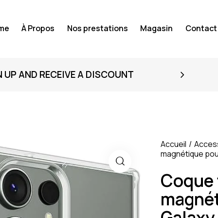
me
À Propos
Nos prestations
Magasin
Contact
N UP AND RECEIVE A DISCOUNT
Accueil
Acces
magnétique pou
Coque 
magnét
Galaxy 