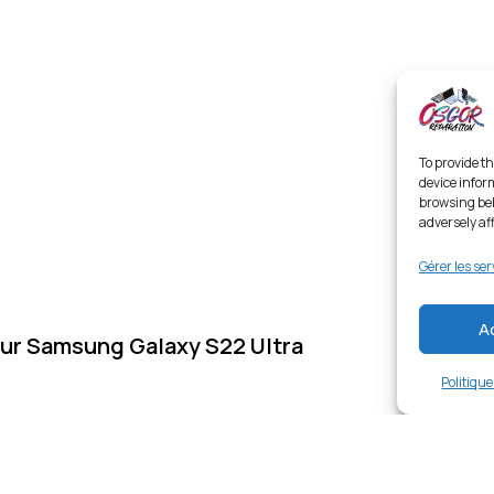
To provide th
device infor
browsing beh
adversely af
Gérer les ser
A
ur Samsung Galaxy S22 Ultra
Politiqu