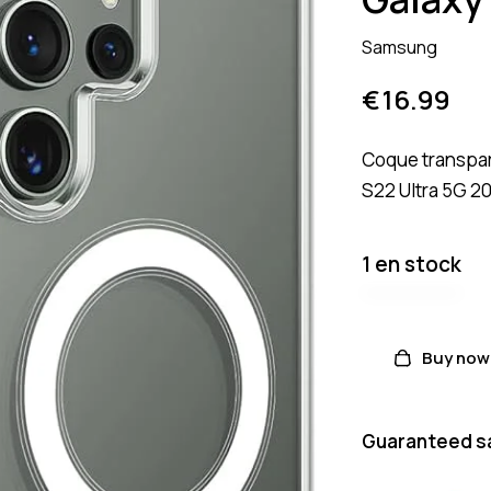
Samsung
€
16.99
Coque transpa
S22 Ultra 5G 2
1 en stock
Buy now
Guaranteed s