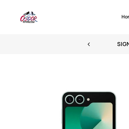
Ho
FIRST PURCHASE
SIG