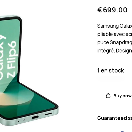
€
699.00
Samsung Galaxy
pliable avec é
puce Snapdrago
intégré. Desig
1 en stock
Buy now
Guaranteed s