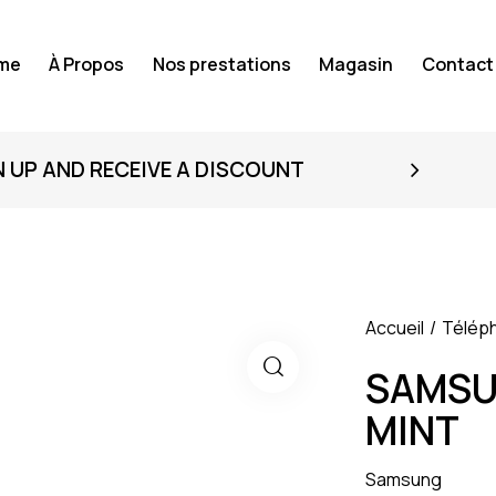
me
À Propos
Nos prestations
Magasin
Contact
N UP AND RECEIVE A DISCOUNT
Accueil
Télép
SAMSUN
MINT
Samsung