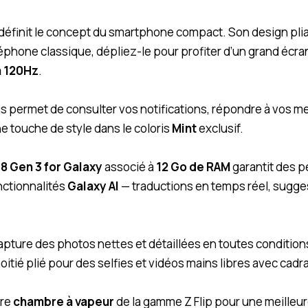
éfinit le concept du smartphone compact. Son design pliabl
phone classique, dépliez-le pour profiter d’un grand écra
à 120Hz
.
s permet de consulter vos notifications, répondre à vos m
e touche de style dans le coloris
Mint
exclusif.
8 Gen 3 for Galaxy
associé à
12 Go de RAM
garantit des p
onctionnalités
Galaxy AI
— traductions en temps réel, sugge
pture des photos nettes et détaillées en toutes condition
tié plié pour des selfies et vidéos mains libres avec cadr
ère
chambre à vapeur
de la gamme Z Flip pour une meilleu