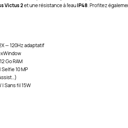
ss Victus 2
et une résistance à l’eau
IP48
. Profitez égalem
2X — 120Hz adaptatif
FlexWindow
 12 Go RAM
 Selfie 10 MP
Assist…)
| Sans fil 15W