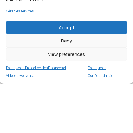
Gérer les services
Accept
Deny
View preferences
Politique de Protection des Données et
Politique de
Vidéosurveillance
Confidentialité
Coque silicone pour Samsung Galaxy S25
Ultra – Noir
Merci
1 en stock
€
14.99
Merci de votre visite et de votre fidélité.
Buy now