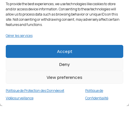
To provide the best experiences, we use technologies like cookies to store
and/or access device information. Consenting to these technologies will
allow us to process data such as browsing behavior or unique IDs on this
site. Not consenting or withdrawing consent, may adversely affect certain
features and functions.
Gérer les services
Accept
Deny
Coque silicone pour iPhone 11 6,1 pouces
(2019) – Bleu Bébé
View preferences
2 en stock
Politique de Protection des Données et
Politique de
€
14.99
Buy now
Vidéosurveillance
Confidentialité
Merci