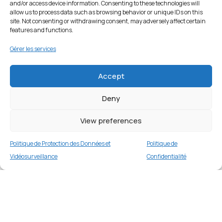
and/or access device information. Consenting to these technologies will
allow us to process data such as browsing behavior or unique IDs on this
site. Not consenting or withdrawing consent, may adversely affect certain
features and functions.
Gérer les services
Accept
Deny
View preferences
Politique de Protection des Données et
Politique de
Vidéosurveillance
Confidentialité
Coque silicone pour iPhone 11 6,1 pouces
(2019) – Bleu Ciel
Merci
2 en stock
€
14.99