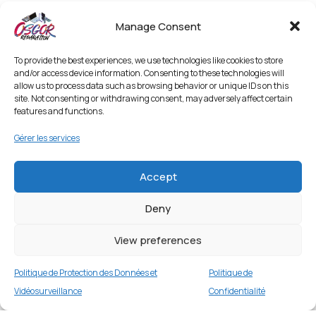
Manage Consent
To provide the best experiences, we use technologies like cookies to store
and/or access device information. Consenting to these technologies will
allow us to process data such as browsing behavior or unique IDs on this
site. Not consenting or withdrawing consent, may adversely affect certain
features and functions.
Gérer les services
Accept
Deny
[Taille XL] Bracelet sport tressé
imperméable pour Apple Watch Ultra… – Vert
Menthe
View preferences
2 en stock
Politique de Protection des Données et
Politique de
€
14.99
Buy now
Vidéosurveillance
Confidentialité